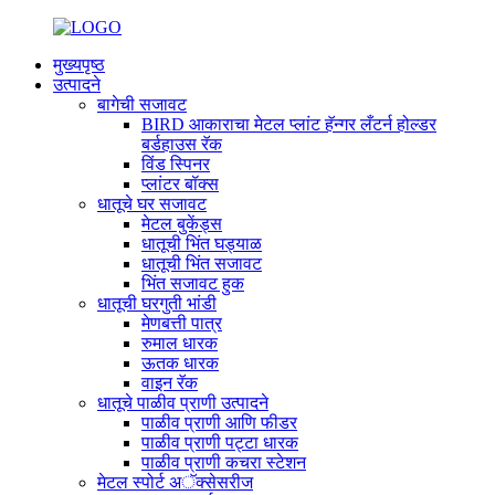
मुख्यपृष्ठ
उत्पादने
बागेची सजावट
BIRD आकाराचा मेटल प्लांट हॅन्गर लँटर्न होल्डर
बर्डहाउस रॅक
विंड स्पिनर
प्लांटर बॉक्स
धातूचे घर सजावट
मेटल बुकेंड्स
धातूची भिंत घड्याळ
धातूची भिंत सजावट
भिंत सजावट हुक
धातूची घरगुती भांडी
मेणबत्ती पात्र
रुमाल धारक
ऊतक धारक
वाइन रॅक
धातूचे पाळीव प्राणी उत्पादने
पाळीव प्राणी आणि फीडर
पाळीव प्राणी पट्टा धारक
पाळीव प्राणी कचरा स्टेशन
मेटल स्पोर्ट अॅक्सेसरीज