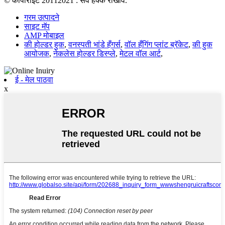
© कॉपीराइट 20112021 : सर्व हक्क राखीव.
गरम उत्पादने
साइट मॅप
AMP मोबाइल
की होल्डर हुक
,
वनस्पती भांडे हँगर्स
,
वॉल हँगिंग प्लांट ब्रॅकेट
,
की हुक
आयोजक
,
नेकलेस होल्डर डिस्प्ले
,
मेटल वॉल आर्ट
,
ई - मेल पाठवा
x