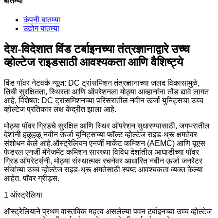
बातम्या
कंपनी बातम्या
उद्योग बातम्या
देश-विदेशात विंड टर्बाइनच्या तंत्रज्ञानाद्वारे उच्च
व्होल्टेज राइडसाठी आवश्यकता आणि वैशिष्ट्ये
विंड पॉवर नेटवर्क न्यूज: DC ट्रांसमिशन तंत्रज्ञानाच्या जलद विकासामुळे,
तिची सुरक्षितता, स्थिरता आणि ऑपरेशनला मोठ्या आव्हानांना तोंड द्यावे लागत
आहे, विशेषत: DC ट्रांसमिशनच्या परिसरातील नवीन ऊर्जा युनिट्सचा उच्च
व्होल्टेज प्रतिकार लक्ष केंद्रीत झाला आहे.
मोठ्या पॉवर ग्रिडचे सुरक्षित आणि स्थिर ऑपरेशन सुधारण्यासाठी, जगभरातील
देशांनी हळूहळू नवीन ऊर्जा युनिट्सच्या फॉल्ट व्होल्टेज राइड-थ्रू क्षमतेवर
संशोधन केले आहे.ऑस्ट्रेलियन एनर्जी मार्केट कमिशन (AEMC) आणि यूएस
फेडरल एनर्जी मॅनेजमेंट कमिशन सारख्या विविध देशांतील आघाडीच्या पॉवर
ग्रिड ऑपरेटर्सनी, मोठ्या संस्थात्मक रचनेवर आधारित नवीन ऊर्जा जनरेटर
संचांच्या उच्च व्होल्टेज राइड-थ्रू क्षमतेसाठी स्पष्ट आवश्यकता व्यक्त केल्या
आहेत. पॉवर ग्रीड्स.
1 ऑस्ट्रेलिया
ऑस्ट्रेलियाने प्रथम वास्तविक महत्त्व असलेल्या पवन टर्बाइनच्या उच्च व्होल्टेज