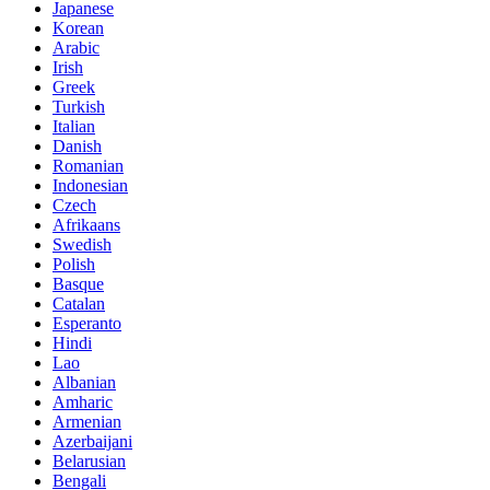
Japanese
Korean
Arabic
Irish
Greek
Turkish
Italian
Danish
Romanian
Indonesian
Czech
Afrikaans
Swedish
Polish
Basque
Catalan
Esperanto
Hindi
Lao
Albanian
Amharic
Armenian
Azerbaijani
Belarusian
Bengali