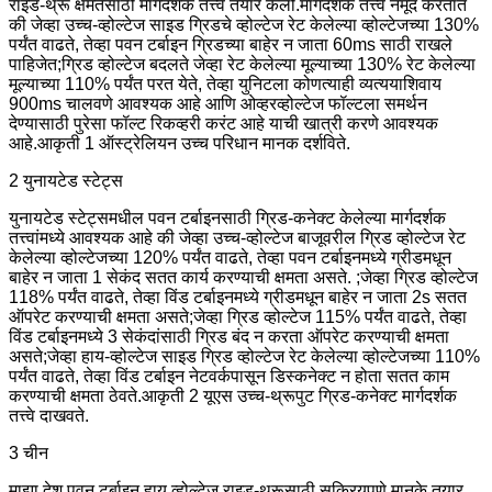
राइड-थ्रू क्षमतेसाठी मार्गदर्शक तत्त्वे तयार केली.मार्गदर्शक तत्त्वे नमूद करतात
की जेव्हा उच्च-व्होल्टेज साइड ग्रिडचे व्होल्टेज रेट केलेल्या व्होल्टेजच्या 130%
पर्यंत वाढते, तेव्हा पवन टर्बाइन ग्रिडच्या बाहेर न जाता 60ms साठी राखले
पाहिजेत;ग्रिड व्होल्टेज बदलते जेव्हा रेट केलेल्या मूल्याच्या 130% रेट केलेल्या
मूल्याच्या 110% पर्यंत परत येते, तेव्हा युनिटला कोणत्याही व्यत्ययाशिवाय
900ms चालवणे आवश्यक आहे आणि ओव्हरव्होल्टेज फॉल्टला समर्थन
देण्यासाठी पुरेसा फॉल्ट रिकव्हरी करंट आहे याची खात्री करणे आवश्यक
आहे.आकृती 1 ऑस्ट्रेलियन उच्च परिधान मानक दर्शविते.
2 युनायटेड स्टेट्स
युनायटेड स्टेट्समधील पवन टर्बाइनसाठी ग्रिड-कनेक्ट केलेल्या मार्गदर्शक
तत्त्वांमध्ये आवश्यक आहे की जेव्हा उच्च-व्होल्टेज बाजूवरील ग्रिड व्होल्टेज रेट
केलेल्या व्होल्टेजच्या 120% पर्यंत वाढते, तेव्हा पवन टर्बाइनमध्ये ग्रीडमधून
बाहेर न जाता 1 सेकंद सतत कार्य करण्याची क्षमता असते. ;जेव्हा ग्रिड व्होल्टेज
118% पर्यंत वाढते, तेव्हा विंड टर्बाइनमध्ये ग्रीडमधून बाहेर न जाता 2s सतत
ऑपरेट करण्याची क्षमता असते;जेव्हा ग्रिड व्होल्टेज 115% पर्यंत वाढते, तेव्हा
विंड टर्बाइनमध्ये 3 सेकंदांसाठी ग्रिड बंद न करता ऑपरेट करण्याची क्षमता
असते;जेव्हा हाय-व्होल्टेज साइड ग्रिड व्होल्टेज रेट केलेल्या व्होल्टेजच्या 110%
पर्यंत वाढते, तेव्हा विंड टर्बाइन नेटवर्कपासून डिस्कनेक्ट न होता सतत काम
करण्याची क्षमता ठेवते.आकृती 2 यूएस उच्च-थ्रूपुट ग्रिड-कनेक्ट मार्गदर्शक
तत्त्वे दाखवते.
3 चीन
माझा देश पवन टर्बाइन हाय व्होल्टेज राइड-थ्रूसाठी सक्रियपणे मानके तयार